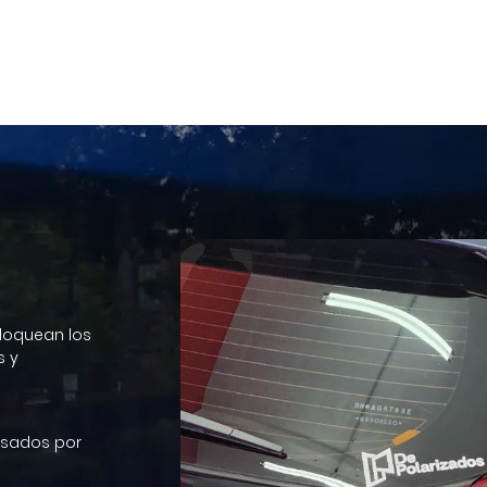
bloquean los
s y
sados ​​por