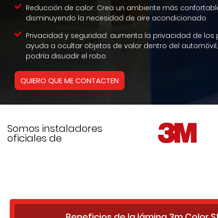
Reducción de calor: Crea un ambiente más confortabl
disminuyendo la necesidad de aire acondicionado
Privacidad y seguridad: aumenta la privacidad de los 
ayuda a ocultar objetos de valor dentro del automóvil,
podría disuadir el robo
QUIERO QUE ME CONTACTEN
Somos instaladores
oficiales de
Beneficios de la lámina 3m Color S