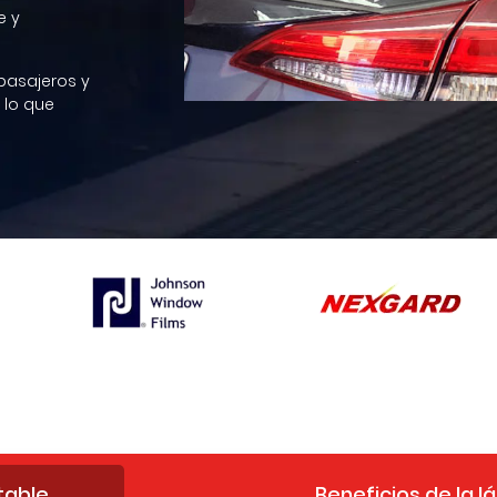
e y
pasajeros y
 lo que
table
Beneficios de la l