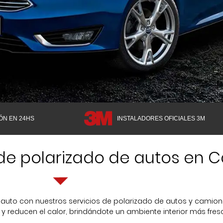
ÓN EN 24HS
INSTALADORES OFICIALES 3M
e polarizado de autos en Ca
 auto con nuestros servicios de
polarizado de autos y camion
y reducen el calor, brindándote un ambiente interior más fres